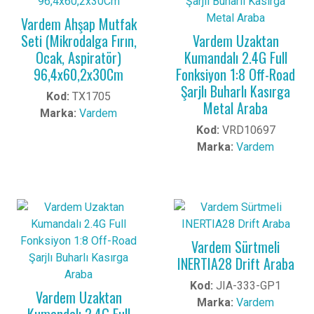
Vardem Ahşap Mutfak
Seti (Mikrodalga Fırın,
Vardem Uzaktan
Ocak, Aspiratör)
Kumandalı 2.4G Full
96,4x60,2x30Cm
Fonksiyon 1:8 Off-Road
Şarjlı Buharlı Kasırga
Kod:
TX1705
Metal Araba
Marka:
Vardem
Kod:
VRD10697
Marka:
Vardem
Vardem Sürtmeli
INERTIA28 Drift Araba
Kod:
JIA-333-GP1
Vardem Uzaktan
Marka:
Vardem