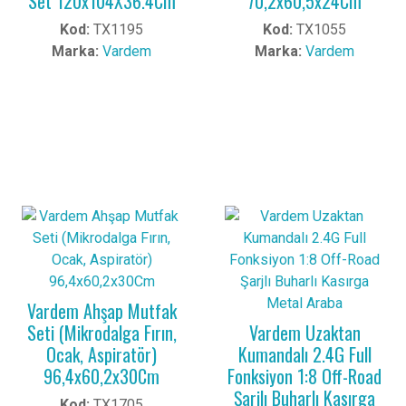
Set 120x104X36.4Cm
70,2x60,5x24Cm
Kod:
TX1195
Kod:
TX1055
Marka:
Vardem
Marka:
Vardem
Vardem Ahşap Mutfak
Seti (Mikrodalga Fırın,
Vardem Uzaktan
Ocak, Aspiratör)
Kumandalı 2.4G Full
96,4x60,2x30Cm
Fonksiyon 1:8 Off-Road
Şarjlı Buharlı Kasırga
Kod:
TX1705