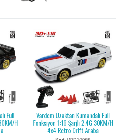
ı Full
Vardem Uzaktan Kumandalı Full
G 30KM/H
Fonksiyon 1:16 Şarjlı 2.4G 30KM/H
ba
4x4 Retro Drift Araba