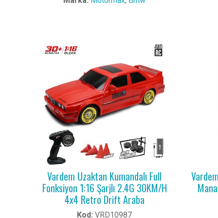
Marka:
Motormax
,
Bmw
Vardem Uzaktan Kumandalı Full
Vardem 
Fonksiyon 1:16 Şarjlı 2.4G 30KM/H
Manav
4x4 Retro Drift Araba
Kod:
VRD10987