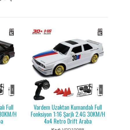
ı Full
Vardem Uzaktan Kumandalı Full
G 30KM/H
Fonksiyon 1:16 Şarjlı 2.4G 30KM/H
ba
4x4 Retro Drift Araba