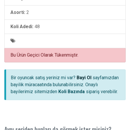
Asorti:
2
Koli Adedi:
48
Bu Ürün Geçici Olarak Tükenmiştir.
Bir oyuncak satış yeriniz mi var?
Bayi Ol
sayfamızdan
bayilik müracaatında bulunabilirsiniz. Onaylı
bayilerimiz sitemizden
Koli Bazında
sipariş verebilir.
Aynı seriden bunları da görmek ister misiniz?