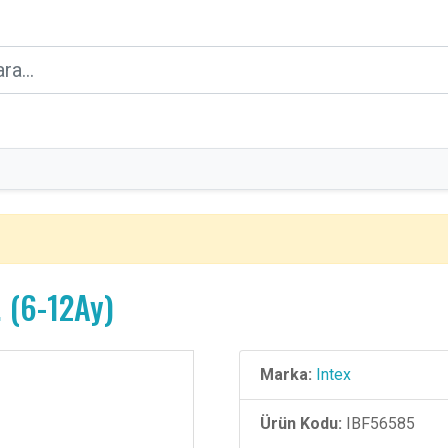
. (6-12Ay)
Marka:
Intex
Ürün Kodu:
IBF56585