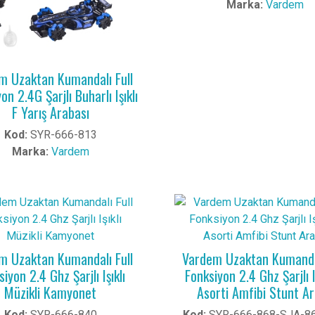
Marka:
Vardem
m Uzaktan Kumandalı Full
on 2.4G Şarjlı Buharlı Işıklı
F Yarış Arabası
Kod:
SYR-666-813
Marka:
Vardem
m Uzaktan Kumandalı Full
Vardem Uzaktan Kumandal
iyon 2.4 Ghz Şarjlı Işıklı
Fonksiyon 2.4 Ghz Şarjlı I
Müzikli Kamyonet
Asorti Amfibi Stunt A
Kod:
SYR-666-840
Kod:
SYR-666-868-SJA-8