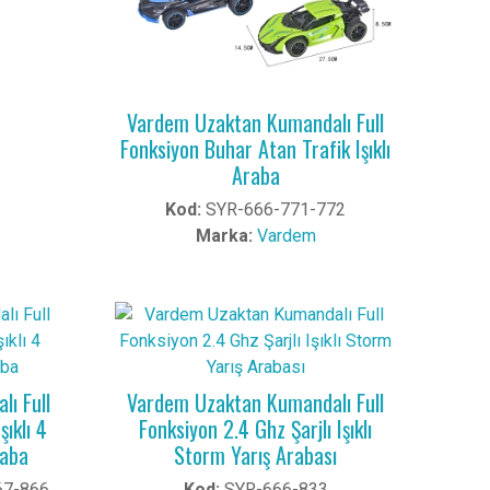
Vardem Uzaktan Kumandalı Full
Fonksiyon Buhar Atan Trafik Işıklı
Araba
Kod:
SYR-666-771-772
Marka:
Vardem
ı Full
Vardem Uzaktan Kumandalı Full
şıklı 4
Fonksiyon 2.4 Ghz Şarjlı Işıklı
raba
Storm Yarış Arabası
67-866
Kod:
SYR-666-833