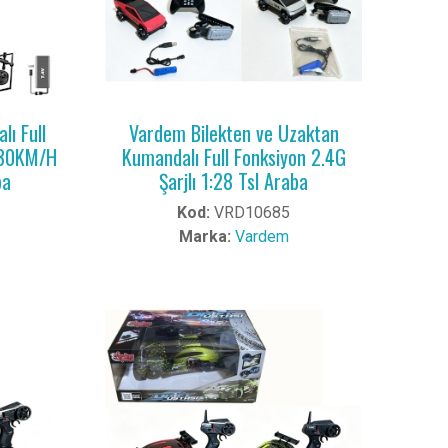
ı Full
Vardem Bilekten ve Uzaktan
G 30KM/H
Kumandalı Full Fonksiyon 2.4G
ba
Şarjlı 1:28 Tsl Araba
Kod:
VRD10685
Marka:
Vardem