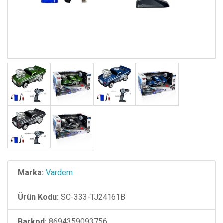
Marka:
Vardem
Ürün Kodu:
SC-333-TJ24161B
Barkod:
8694359093756