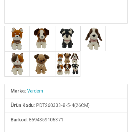
Marka:
Vardem
Ürün Kodu:
PDT260333-8-5-4(26CM)
Barkod:
8694359106371