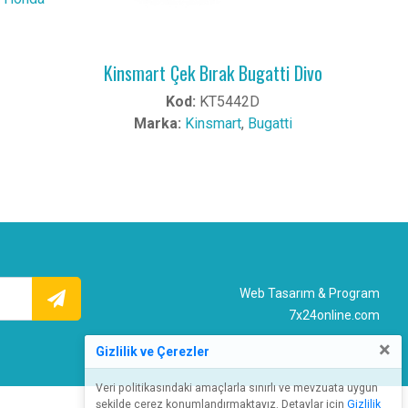
Kinsmart Çek Bırak Bugatti Divo
Kod:
KT5442D
Marka:
Kinsmart
,
Bugatti
Web Tasarım & Program
7x24online.com
×
Gizlilik ve Çerezler
Veri politikasındaki amaçlarla sınırlı ve mevzuata uygun
şekilde çerez konumlandırmaktayız. Detaylar için
Gizlilik