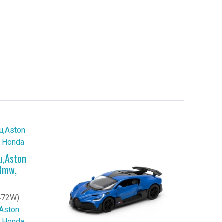
u,Aston
 Bmw,
472W)
Aston
,
Honda