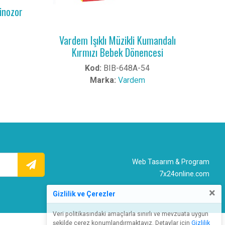
Dinozor
Vardem Işıklı Müzikli Kumandalı
Kırmızı Bebek Dönencesi
Kod:
BIB-648A-54
Marka:
Vardem
Web Tasarım & Program
7x24online.com
×
Gizlilik ve Çerezler
Veri politikasındaki amaçlarla sınırlı ve mevzuata uygun
şekilde çerez konumlandırmaktayız. Detaylar için
Gizlilik