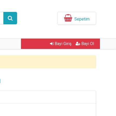
Sepetim
Bayi Giriş
Bayi Ol
a