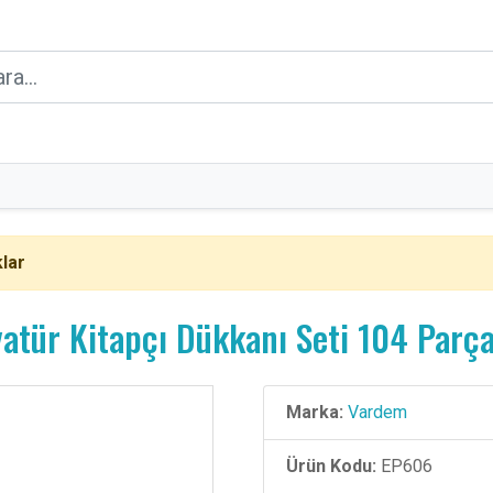
lar
yatür Kitapçı Dükkanı Seti 104 Parç
Marka:
Vardem
Ürün Kodu:
EP606