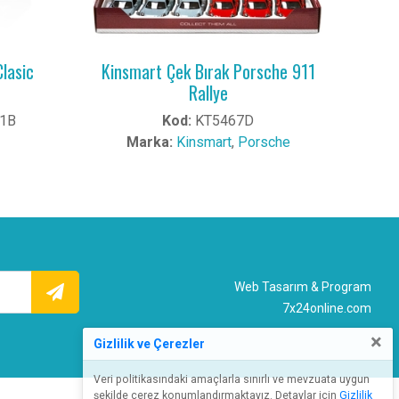
lasic
Kinsmart Çek Bırak Porsche 911
Rallye
1B
Kod:
KT5467D
Marka:
Kinsmart
,
Porsche
Web Tasarım & Program
7x24online.com
×
Gizlilik ve Çerezler
Veri politikasındaki amaçlarla sınırlı ve mevzuata uygun
şekilde çerez konumlandırmaktayız. Detaylar için
Gizlilik