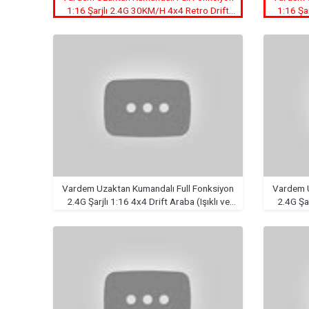
1:16 Şarjlı 2.4G 30KM/H 4x4 Retro Drift
1:16 Şa
Araba
Vardem Uzaktan Kumandalı Full Fonksiyon
Vardem U
2.4G Şarjlı 1:16 4x4 Drift Araba (Işıklı ve
2.4G Şar
Buharlı)