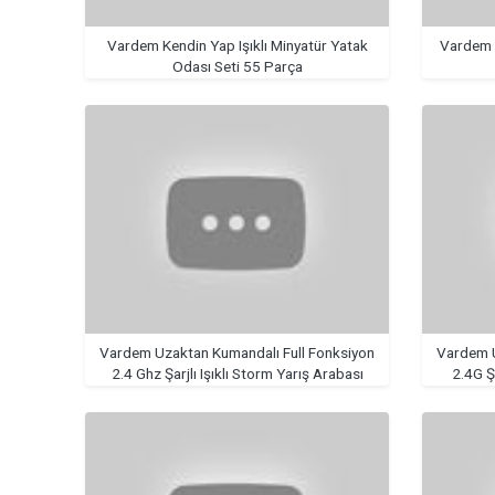
Vardem Kendin Yap Işıklı Minyatür Yatak
Vardem K
Odası Seti 55 Parça
Vardem Uzaktan Kumandalı Full Fonksiyon
Vardem U
2.4 Ghz Şarjlı Işıklı Storm Yarış Arabası
2.4G Ş