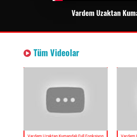
Vardem Uzaktan Kuman
Tüm Videolar
Vardem Uzaktan Kumandalı Full Fonksiyon
Vardem U