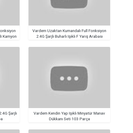
Fonksiyon
Vardem Uzaktan Kumandalı Full Fonksiyon
esli Kamyon
2.4G Şarjlı Buharlı Işıklı F Yarış Arabası
.4G Şarjlı
Vardem Kendin Yap Işıklı Minyatür Manav
ba
Dükkanı Seti 103 Parça