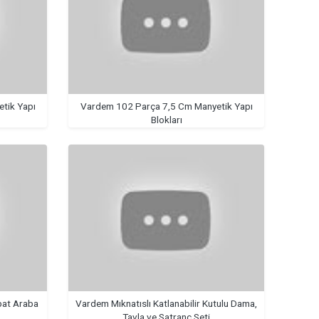
tik Yapı
Vardem 102 Parça 7,5 Cm Manyetik Yapı
Blokları
bat Araba
Vardem Mıknatıslı Katlanabilir Kutulu Dama,
Tavla ve Satranç Seti