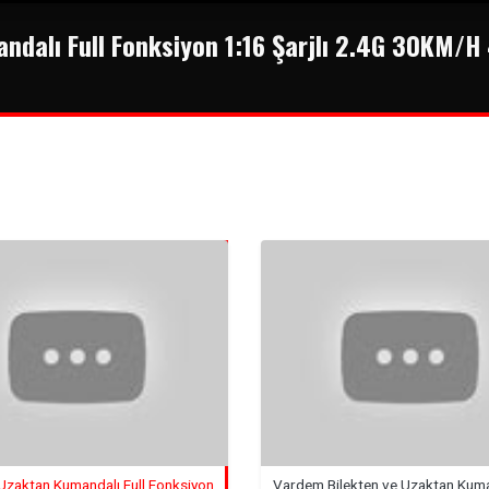
dalı Full Fonksiyon 1:16 Şarjlı 2.4G 30KM/H 
zaktan Kumandalı Full Fonksiyon
Vardem Bilekten ve Uzaktan Kuman